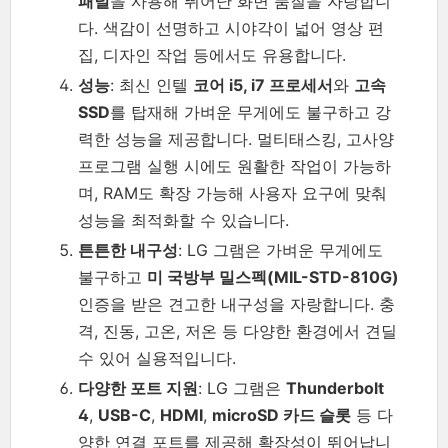
패널
을 사용해 뛰어난 화면 품질을 자랑합니
다. 색감이 선명하고 시야각이 넓어 영상 편
집, 디자인 작업 등에서도 유용합니다.
성능
: 최신 인텔
코어 i5, i7 프로세서
와
고속
SSD
를 탑재해 가벼운 무게에도 불구하고 강
력한 성능을 제공합니다. 멀티태스킹, 고사양
프로그램 실행 시에도 원활한 작업이 가능하
며, RAM도 확장 가능해 사용자 요구에 맞춰
성능을 최적화할 수 있습니다.
튼튼한 내구성
: LG 그램은 가벼운 무게에도
불구하고
미 국방부 밀스펙(MIL-STD-810G)
인증을 받은 견고한 내구성을 자랑합니다. 충
격, 진동, 고온, 저온 등 다양한 환경에서 견딜
수 있어 실용적입니다.
다양한 포트 지원
: LG 그램은
Thunderbolt
4
,
USB-C
,
HDMI
,
microSD 카드 슬롯
등 다
양한 연결 포트를 제공해 확장성이 뛰어납니